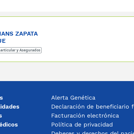
ANS ZAPATA
UE
articular y Asegurados
s
Alerta Genética
lidades
Declaración de beneficiario f
s
Facturación electrónica
édicos
Política de privacidad
Deberes y derechos del paci