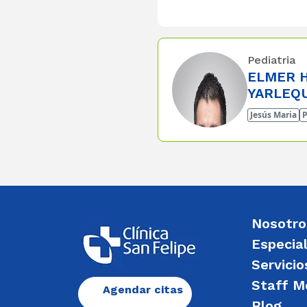
Pediatria
ELMER H
YARLEQ
Jesús Maria
P
Nosotro
Especia
Servicio
Staff M
Agendar citas
Blog