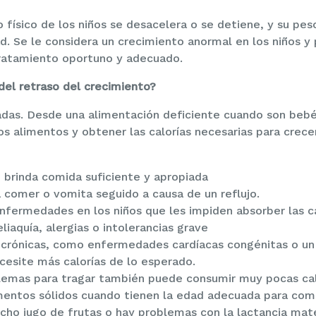
 físico de los niños se desacelera o se detiene, y su pes
ad. Se le considera un crecimiento anormal en los niños 
tratamiento oportuno y adecuado.
 del retraso del crecimiento?
adas. Desde una alimentación deficiente cuando son beb
os alimentos y obtener las calorías necesarias para crece
e brinda comida suficiente y apropiada
a comer o vomita seguido a causa de un reflujo.
nfermedades en los niños que les impiden absorber las c
iaquía, alergias o intolerancias grave
crónicas, como enfermedades cardíacas congénitas o un
cesite más calorías de lo esperado.
oblemas para tragar también puede consumir muy pocas cal
imentos sólidos cuando tienen la edad adecuada para com
cho jugo de frutas o hay problemas con la lactancia mat