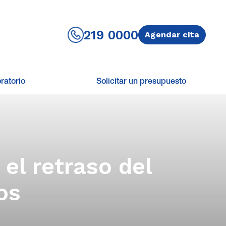
219 0000
Agendar cita
ratorio
Solicitar un presupuesto
el retraso del
os