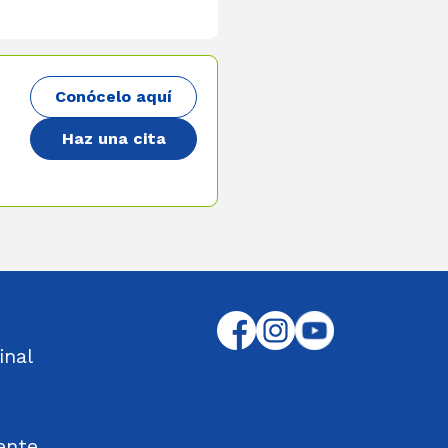
Conócelo aquí
Haz una cita
inal
ente