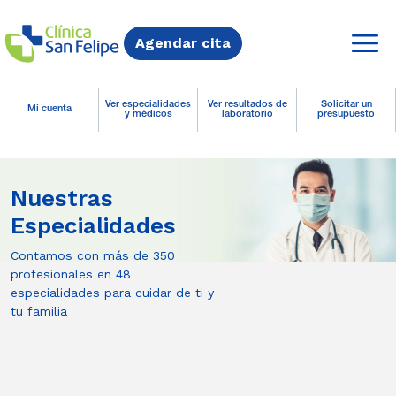
Agendar cita
Ver especialidades
Ver resultados de
Solicitar un
Mi cuenta
y médicos
laboratorio
presupuesto
Nuestras
Especialidades
Contamos con más de 350
profesionales en 48
especialidades para cuidar de ti y
tu familia