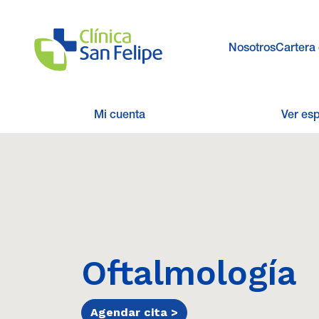
Nosotros
Cartera 
Mi cuenta
Ver es
Oftalmología
Agendar cita >