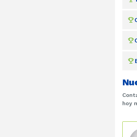
Nue
Conta
hoy 