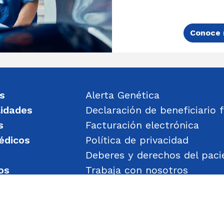
Conoce 
s
Alerta Genética
lidades
Declaración de beneficiario f
s
Facturación electrónica
édicos
Política de privacidad
Deberes y derechos del paci
os
Trabaja con nosotros
un mensaje
Política de Gestión de Obje
Transparencia
Política de Seguridad y Salu