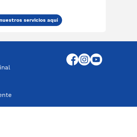
nuestros servicios aquí
inal
ente
tos Encontrados
d en el Trabajo