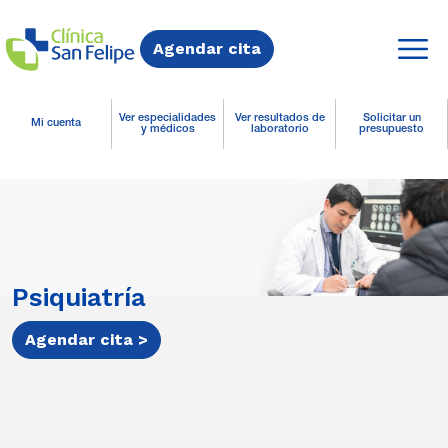
Agendar cita
Ver especialidades
Ver resultados de
Solicitar un
Mi cuenta
y médicos
laboratorio
presupuesto
Psiquiatría
Agendar cita >