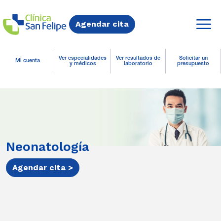
Agendar cita
Ver especialidades
Ver resultados de
Solicitar un
Mi cuenta
y médicos
laboratorio
presupuesto
Neonatología
Agendar cita >