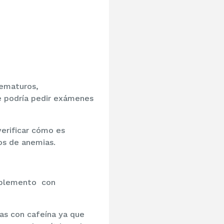
rematuros,
se podría pedir exámenes
verificar cómo es
os de anemias.
suplemento con
das con cafeína ya que