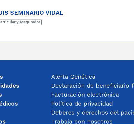
UIS SEMINARIO VIDAL
articular y Asegurados
s
Alerta Genética
lidades
Declaración de beneficiario f
s
Facturación electrónica
édicos
Política de privacidad
Deberes y derechos del paci
os
Trabaja con nosotros
un mensaje
Política de Gestión de Obje