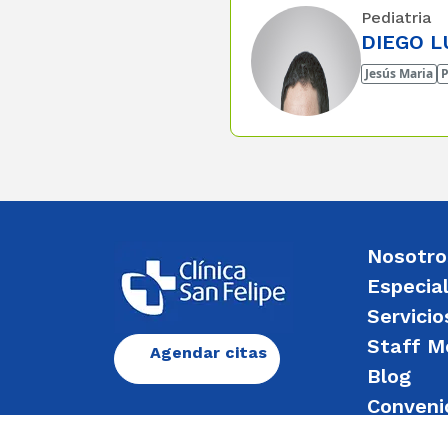
Pediatria
DIEGO L
Jesús Maria
P
Nosotro
Especia
Servicio
Staff M
Agendar citas
Blog
Conveni
Enviar 