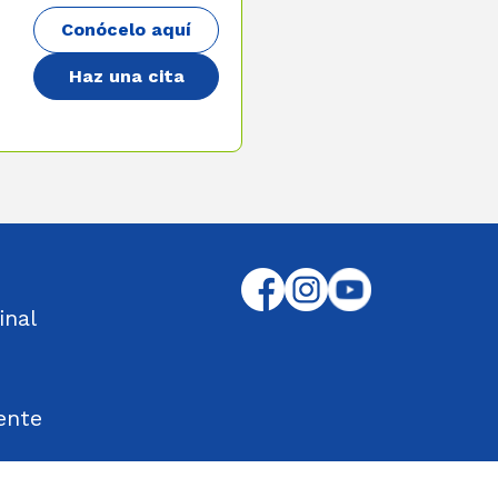
Conócelo aquí
Haz una cita
inal
ente
tos Encontrados