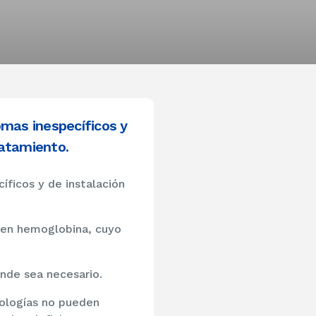
omas inespecíficos y
ratamiento.
íficos y de instalación
enen hemoglobina, cuyo
onde sea necesario.
tologías no pueden