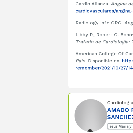
Cardio Alianza.
Angina d
cardiovasculares/angina
Radiology Info ORG.
Ang
Libby P., Robert O. Bono
Tratado de Cardiología: 
American College Of Card
Pain
.
Disponible en:
http
remember/2021/10/27/14/
Cardiologi
AMADO F
SANCHE
Jesús Maria y