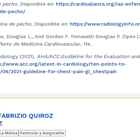
e pecho.
Disponible en:
https://cardioalianza.org/las-enf
-de-pecho/
ina de pecho.
Disponible en:
https://www.radiologyinfo.o
w, Douglas L., And Gordon F. Tomaselli Douglas P. Zipes (
Texto de Medicina Cardiovascular
, 11e.
iology (2021).
AHA/ACC.Guideline for the Evaluation and
s://www.acc.org/latest-in-cardiology/ten-points-to-
06/2021-guideline-for-chest-pain-gl_chestpain
a
ABRIZIO QUIROZ
Z
 La Molina
Particular y Asegurados