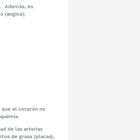
al. Además, es
 (angina);
a que el corazón no
squemia.
ad de las arterias
itos de grasa (placas),