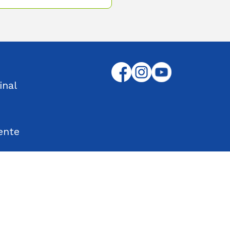
inal
ente
tos Encontrados
d en el Trabajo