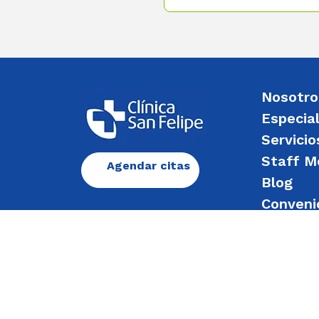
Nosotro
Especia
Servicio
Staff M
Agendar citas
Blog
Conveni
Enviar 