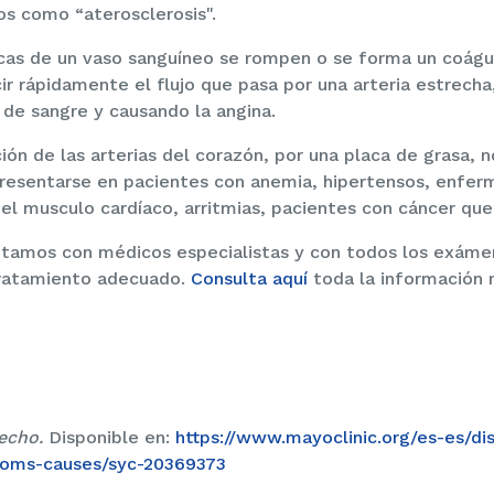
s como “aterosclerosis".
lacas de un vaso sanguíneo se rompen o se forma un coágu
r rápidamente el flujo que pasa por una arteria estrecha
 de sangre y causando la angina.
ión de las arterias del corazón, por una placa de grasa, n
resentarse en pacientes con anemia, hipertensos, enfer
l musculo cardíaco, arritmias, pacientes con cáncer que 
ontamos con médicos especialistas y con todos los exáme
tratamiento adecuado.
Consulta aquí
toda la información 
pecho.
Disponible en:
https://www.mayoclinic.org/es-es/di
toms-causes/syc-20369373