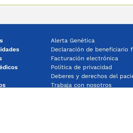
s
Alerta Genética
lidades
Declaración de beneficiario f
s
Facturación electrónica
édicos
Política de privacidad
Deberes y derechos del paci
os
Trabaja con nosotros
un mensaje
Política de Gestión de Obje
Transparencia
Política de Seguridad y Salu