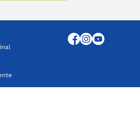
inal
ente
tos Encontrados
d en el Trabajo