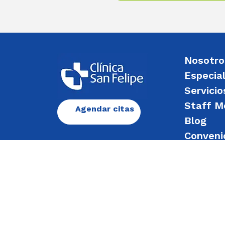
Nosotro
Especia
Servicio
Staff M
Agendar citas
Blog
Conveni
Enviar 