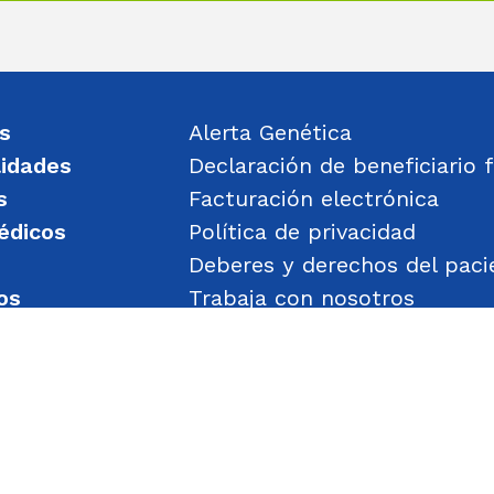
s
Alerta Genética
lidades
Declaración de beneficiario f
s
Facturación electrónica
édicos
Política de privacidad
Deberes y derechos del paci
os
Trabaja con nosotros
un mensaje
Política de Gestión de Obje
Transparencia
Política de Seguridad y Salu