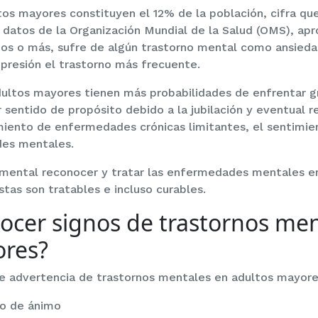
ltos mayores constituyen el 12% de la población, cifra q
 datos de la Organización Mundial de la Salud (OMS), a
os o más, sufre de algún trastorno mental como ansiedad
epresión el trastorno más frecuente.
dultos mayores tienen más probabilidades de enfrentar g
sentido de propósito debido a la jubilación y eventual r
iento de enfermedades crónicas limitantes, el sentimien
des mentales.
amental reconocer y tratar las enfermedades mentales e
stas son tratables e incluso curables.
cer signos de trastornos men
ores?
de advertencia de trastornos mentales en adultos mayore
do de ánimo