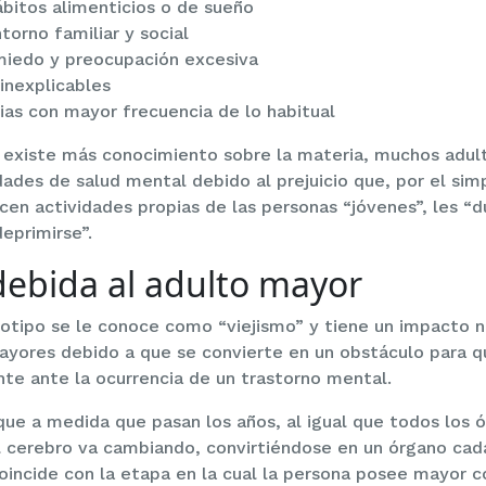
ábitos alimenticios o de sueño
torno familiar y social
 miedo y preocupación excesiva
inexplicables
as con mayor frecuencia de lo habitual
 existe más conocimiento sobre la materia, muchos adul
ades de salud mental debido al prejuicio que, por el simp
en actividades propias de las personas “jóvenes”, les “
deprimirse”.
debida al adulto mayor
eotipo se le conoce como “viejismo” y tiene un impacto n
ayores debido a que se convierte en un obstáculo para 
e ante la ocurrencia de un trastorno mental.
ue a medida que pasan los años, al igual que todos los 
el cerebro va cambiando, convirtiéndose en un órgano ca
oincide con la etapa en la cual la persona posee mayor 