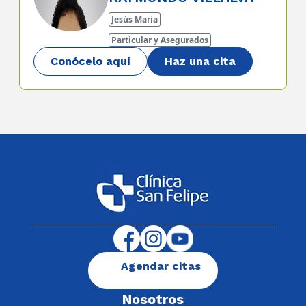
Jesús Maria
Particular y Asegurados
Conócelo aquí
Haz una cita
Agendar citas
Nosotros