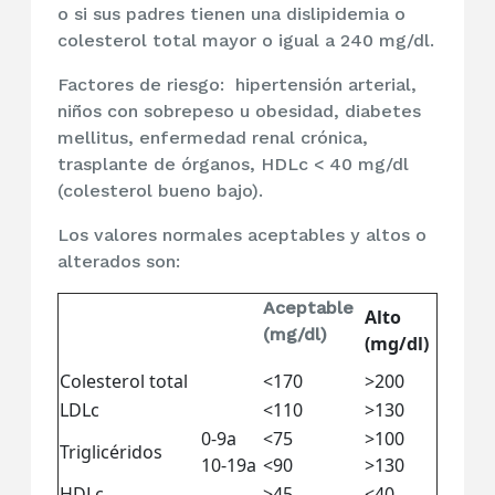
o si sus padres tienen una dislipidemia o
colesterol total mayor o igual a 240 mg/dl.
Factores de riesgo: hipertensión arterial,
niños con sobrepeso u obesidad, diabetes
mellitus, enfermedad renal crónica,
trasplante de órganos, HDLc < 40 mg/dl
(colesterol bueno bajo).
Los valores normales aceptables y altos o
alterados son:
Aceptable
Alto
(mg/dl)
(mg/dl)
Colesterol total
<170
>200
LDLc
<110
>130
0-9a
<75
>100
Triglicéridos
10-19a
<90
>130
HDLc
>45
<40