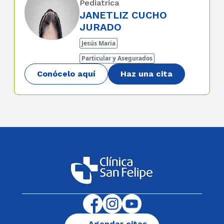
Pediatrica
JANETLIZ CUCHO
JURADO
Jesús Maria
Particular y Asegurados
Conócelo aquí
Haz una cita
Agendar citas