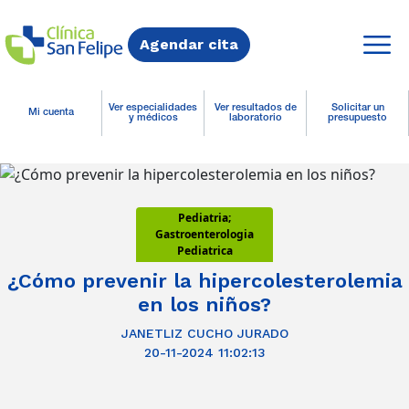
Agendar cita
Ver especialidades
Ver resultados de
Solicitar un
Mi cuenta
y médicos
laboratorio
presupuesto
Pediatria;
Gastroenterologia
Pediatrica
¿Cómo prevenir la hipercolesterolemia
en los niños?
JANETLIZ CUCHO JURADO
20-11-2024 11:02:13