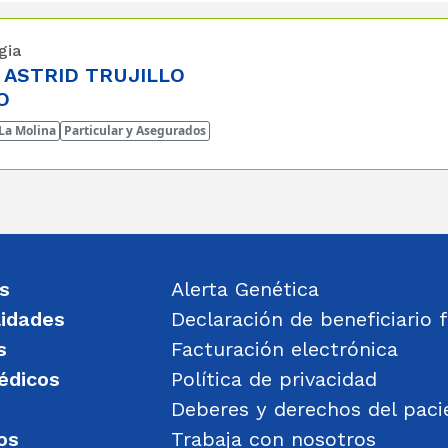
gia
 ASTRID TRUJILLO
O
 La Molina
Particular y Asegurados
s
Alerta Genética
lidades
Declaración de beneficiario f
s
Facturación electrónica
édicos
Política de privacidad
Deberes y derechos del paci
os
Trabaja con nosotros