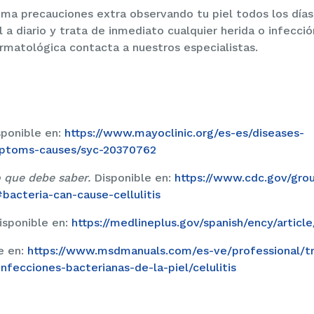
toma precauciones extra observando tu piel todos los día
 a diario y trata de inmediato cualquier herida o infecció
rmatológica contacta a nuestros especialistas.
sponible en:
https://www.mayoclinic.org/es-es/diseases-
ymptoms-causes/syc-20370762
lo que debe saber.
Disponible en:
https://www.cdc.gov/gro
#bacteria-can-cause-cellulitis
isponible en:
https://medlineplus.gov/spanish/ency/artic
e en:
https://www.msdmanuals.com/es-ve/professional/tr
ecciones-bacterianas-de-la-piel/celulitis