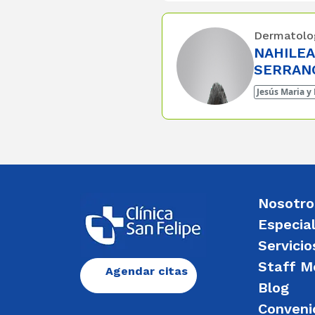
Dermatolo
NAHILEA
SERRAN
Jesús Maria y
Nosotro
Especia
Servicio
Staff M
Agendar citas
Blog
Conveni