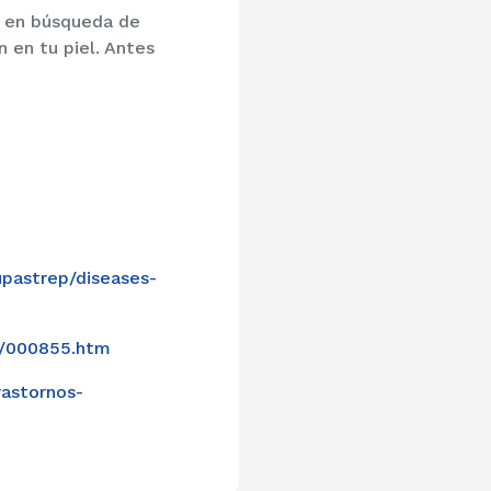
s en búsqueda de
n en tu piel. Antes
upastrep/diseases-
le/000855.htm
astornos-