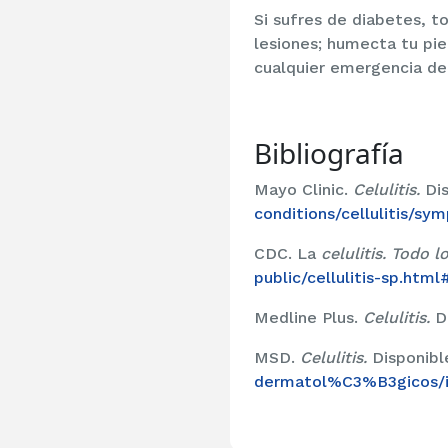
Si sufres de diabetes, 
lesiones; humecta tu piel
cualquier emergencia de
Bibliografía
Mayo Clinic.
Celulitis.
Di
conditions/cellulitis/s
CDC. La
celulitis. Todo 
public/cellulitis-sp.html
Medline Plus.
Celulitis.
D
MSD.
Celulitis.
Disponibl
dermatol%C3%B3gicos/inf