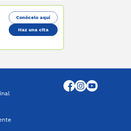
Conócelo aquí
Haz una cita
inal
ente