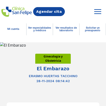
Agendar cita
Ver especialidades
Ver resultados de
Solicitar un
Mi cuenta
y médicos
laboratorio
presupuesto
Ginecologia y
Obstetricia
El Embarazo
ERASMO HUERTAS TACCHINO
28-11-2024 08:14:42