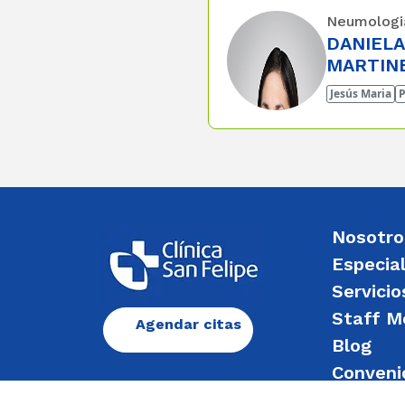
Neumologi
DANIELA
MARTIN
Jesús Maria
P
Nosotro
Especia
Servicio
Staff M
Agendar citas
Blog
Conveni
Enviar 