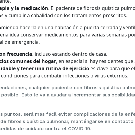
ante.
apia y la medicación
. El paciente de fibrosis quística pu
ios y cumplir a cabalidad con los tratamientos prescritos.
omienda hacerla en una habitación a puerta cerrada y ventila
uena idea conservar medicamentos para varias semanas por s
al de emergencia.
on frecuencia
, incluso estando dentro de casa.
acios comunes del hogar
, en especial si hay residentes que
udable y tener una rutina de ejercicio
es clave para que e
ondiciones para combatir infecciones o virus externos.
daciones, cualquier paciente con fibrosis quística pulm
posible. Esto le va a ayudar a incrementar sus posibilid
s puntos, será más fácil evitar complicaciones de la enf
e de fibrosis quística pulmonar, manténganse en contacto
edidas de cuidado contra el COVID-19.