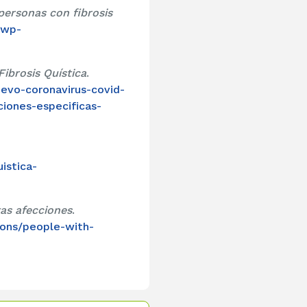
ersonas con fibrosis
/wp-
ibrosis Quística
.
uevo-coronavirus-covid-
iones-especificas-
istica-
as afecciones
.
ions/people-with-