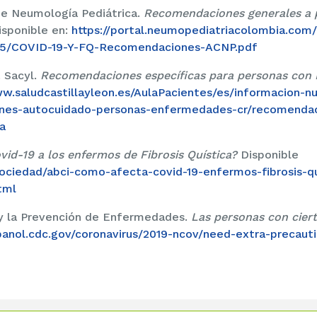
e Neumología Pediátrica.
Recomendaciones generales a p
isponible en:
https://portal.neumopediatriacolombia.com
05/COVID-19-Y-FQ-Recomendaciones-ACNP.pdf
. Sacyl.
Recomendaciones específicas para personas con F
ww.saludcastillayleon.es/AulaPacientes/es/informacion-n
nes-autocuidado-personas-enfermedades-cr/recomendac
a
id-19 a los enfermos de Fibrosis Quística?
Disponible
ociedad/abci-como-afecta-covid-19-enfermos-fibrosis-qu
tml
 y la Prevención de Enfermedades.
Las personas con ciert
spanol.cdc.gov/coronavirus/2019-ncov/need-extra-precaut