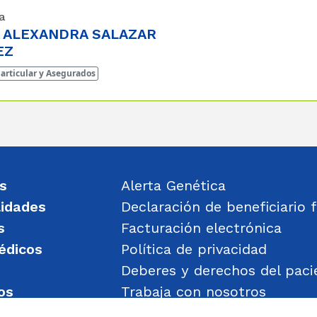
a
 ALEXANDRA SALAZAR
EZ
articular y Asegurados
s
Alerta Genética
lidades
Declaración de beneficiario f
s
Facturación electrónica
édicos
Política de privacidad
Deberes y derechos del paci
os
Trabaja con nosotros
un mensaje
Política de Gestión de Obje