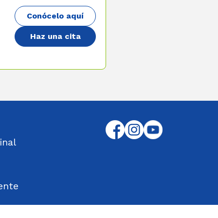
Conócelo aquí
Haz una cita
inal
ente
tos Encontrados