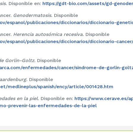
sis.
Disponible en:
https://gdt-bio.com/assets/gd-genode
áncer.
Genodermatosis.
Disponible
ov/espanol/publicaciones/diccionarios/diccionario-genet
áncer.
Herencia autosómica recesiva.
Disponible
ov/espanol/publicaciones/diccionarios/diccionario-cancer
e Gorlin-Goltz.
Disponible
.marca.com/enfermedades/cancer/sindrome-de-gorlin-golt
aardenburg.
Disponible
et/medlineplus/spanish/ency/article/001428.htm
dades en la piel.
Disponible en:
https://www.cerave.es/a
omo-prevenir-las-enfermedades-de-la-piel