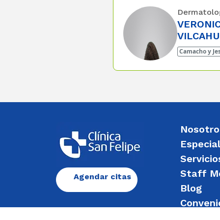
Dermatolo
VERONIC
VILCAH
Camacho y Je
Nosotro
Especia
Servicio
Staff M
Agendar citas
Blog
Conveni
Enviar 