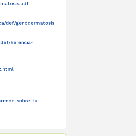
rmatosis.pdf
ica/def/genodermatosis
/def/herencia-
z.html
prende-sobre-tu-