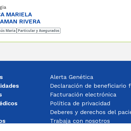
gia
A MARIELA
UAMAN RIVERA
sús Maria
Particular y Asegurados
s
Alerta Genética
lidades
Declaración de beneficiario f
s
Facturación electrónica
édicos
Política de privacidad
Deberes y derechos del paci
os
Trabaja con nosotros
un mensaje
Política de Gestión de Obje