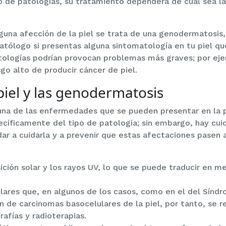
io de patologías, su tratamiento dependerá de cuál sea 
lguna afección de la piel se trata de una genodermatosis
atólogo si presentas alguna sintomatología en tu piel q
tologías podrían provocan problemas más graves; por eje
go alto de producir cáncer de piel.
piel y las genodermatosis
una de las enfermedades que se pueden presentar en la p
íficamente del tipo de patología; sin embargo, hay cuida
r a cuidarla y a prevenir que estas afectaciones pasen a
ición solar y los rayos UV, lo que se puede traducir en m
olares que, en algunos de los casos, como en el del Sínd
n de carcinomas basocelulares de la piel, por tanto, se r
rafías y radioterapias.