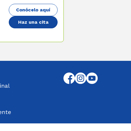
Conócelo aquí
Haz una cita
inal
ente
tos Encontrados