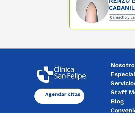
RENZO B
CABANIL
Camacho y La
Nosotro
Especia
Servicio
Staff M
Agendar citas
Blog
Conveni
Enviar 