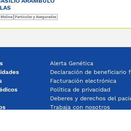
ASILIO ARAMBULO
LAS
 Molina
Particular y Asegurados
s
Alerta Genética
lidades
Declaración de beneficiario f
s
Facturación electrónica
édicos
Política de privacidad
Deberes y derechos del paci
os
Trabaja con nosotros
un mensaje
Política de Gestión de Obje
Transparencia