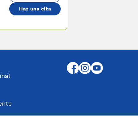
Haz una cita
inal
ente
tos Encontrados