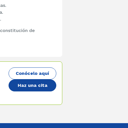
as.
a.
.
 constitución de
Conócelo aquí
Haz una cita