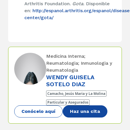
Arthritis Foundation.
Gota
. Disponible
en:
http://espanol.arthritis.org/espanol/disease
center/gota/
Medicina Interna;
Reumatologia; Inmunologia y
Reumatologia
WENDY GUISELA
SOTELO DIAZ
Camacho, Jesús Maria y La Molina
Particular y Asegurados
Conócelo aquí
Haz una cita