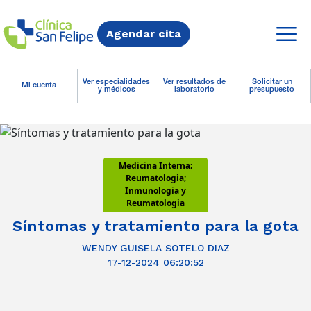
Agendar cita
Ver especialidades
Ver resultados de
Solicitar un
Mi cuenta
y médicos
laboratorio
presupuesto
Medicina Interna;
Reumatologia;
Inmunologia y
Reumatologia
Síntomas y tratamiento para la gota
WENDY GUISELA SOTELO DIAZ
17-12-2024 06:20:52