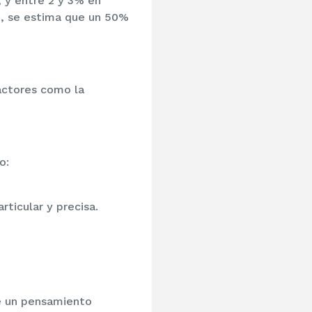
 y entre 2 y 3% en
o, se estima que un 50%
actores como la
o:
ticular y precisa.
e un pensamiento