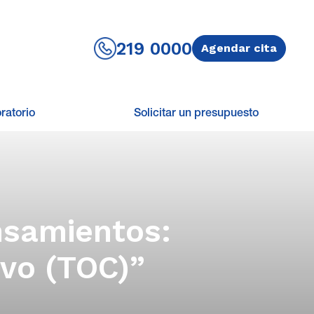
219 0000
Agendar cita
ratorio
Solicitar un presupuesto
nsamientos:
vo (TOC)”