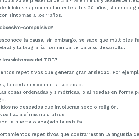
ompulsivo se presenta de 2 a 4% en niños y adolescentes,
de inicio se aproximadamente a los 20 años, sin embarg
con síntomas a los 11años.
 obsesivo-compulsivo?
desconoce la causa, sin embargo, se sabe que múltiples f
ebral y la biografía forman parte para su desarrollo.
y los síntomas del TOC?
entos repetitivos que generan gran ansiedad. Por ejempl
, la contaminación o la suciedad.
as cosas ordenadas y simétricas, o alineadas en forma par
go.
dos no deseados que involucran sexo o religión.
os hacia sí mismo u otros.
do la puerta o apagado la estufa.
rtamientos repetitivos que contrarrestan la angustia d