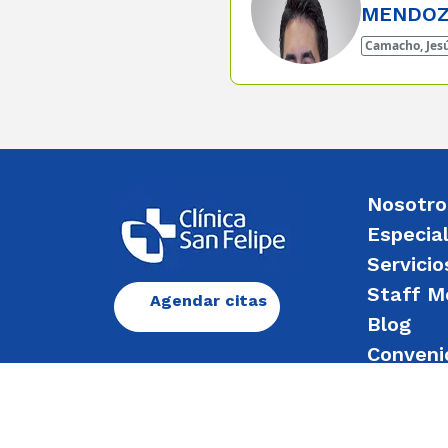
MENDO
Camacho, Jesú
Nosotro
Especia
Servicio
Staff M
Agendar citas
Blog
Conveni
Enviar 