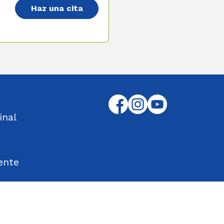
Haz una cita
inal
ente
tos Encontrados
d en el Trabajo