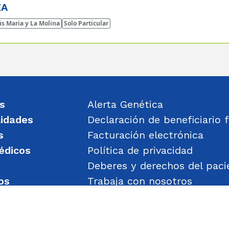
ZA
s Maria y La Molina
Solo Particular
s
Alerta Genética
lidades
Declaración de beneficiario f
s
Facturación electrónica
édicos
Política de privacidad
Deberes y derechos del paci
os
Trabaja con nosotros
un mensaje
Política de Gestión de Obje
Transparencia
Política de Seguridad y Salu