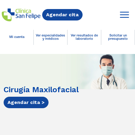
Agendar cita
Ver especialidades
Ver resultados de
Solicitar un
Mi cuenta
y médicos
laboratorio
presupuesto
Cirugía Maxilofacial
Agendar cita >