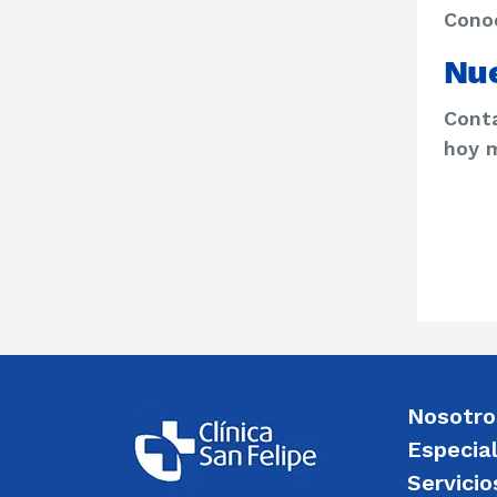
Conoc
Nue
Conta
hoy 
Nosotro
Especia
Servicio