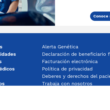
Conoce 
s
Alerta Genética
lidades
Declaración de beneficiario f
s
Facturación electrónica
édicos
Política de privacidad
Deberes y derechos del paci
os
Trabaja con nosotros
un mensaje
Política de Gestión de Obje
Transparencia
Política de Seguridad y Salu