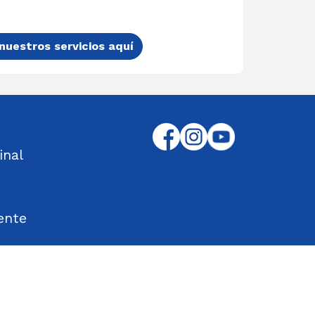
nuestros servicios aquí
inal
ente
tos Encontrados
d en el Trabajo