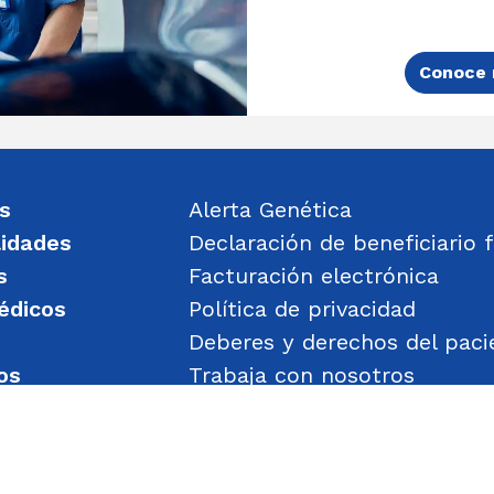
Conoce 
s
Alerta Genética
lidades
Declaración de beneficiario f
s
Facturación electrónica
édicos
Política de privacidad
Deberes y derechos del paci
os
Trabaja con nosotros
un mensaje
Política de Gestión de Obje
Transparencia
Política de Seguridad y Salu