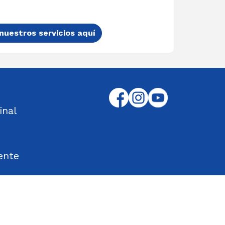
nuestros servicios aquí
inal
ente
tos Encontrados
d en el Trabajo