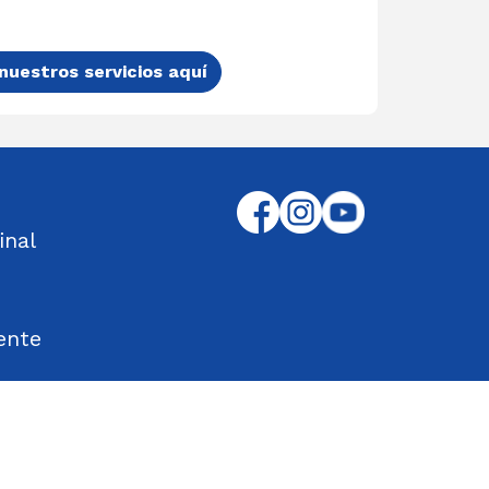
nuestros servicios aquí
inal
ente
tos Encontrados
d en el Trabajo