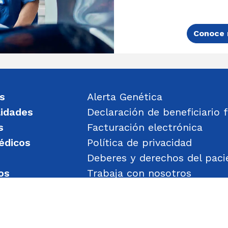
Conoce 
s
Alerta Genética
lidades
Declaración de beneficiario f
s
Facturación electrónica
édicos
Política de privacidad
Deberes y derechos del paci
os
Trabaja con nosotros
un mensaje
Política de Gestión de Obje
Transparencia
Política de Seguridad y Salu