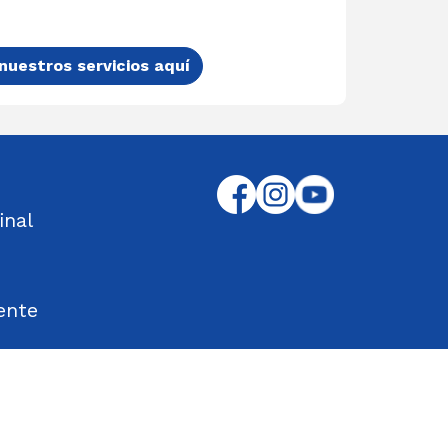
nuestros servicios aquí
inal
ente
tos Encontrados
d en el Trabajo