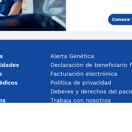
Conoce 
s
Alerta Genética
lidades
Declaración de beneficiario f
s
Facturación electrónica
édicos
Política de privacidad
Deberes y derechos del paci
os
Trabaja con nosotros
un mensaje
Política de Gestión de Obje
Transparencia
Política de Seguridad y Salu