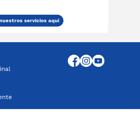
nuestros servicios aquí
inal
ente
tos Encontrados
d en el Trabajo