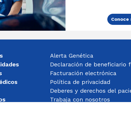
Conoce 
s
Alerta Genética
lidades
Declaración de beneficiario f
s
Facturación electrónica
édicos
Política de privacidad
Deberes y derechos del paci
os
Trabaja con nosotros
un mensaje
Política de Gestión de Obje
Transparencia
Política de Seguridad y Salu