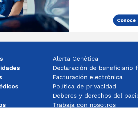
Conoce 
s
Alerta Genética
lidades
Declaración de beneficiario f
s
Facturación electrónica
édicos
Política de privacidad
Deberes y derechos del paci
os
Trabaja con nosotros
un mensaje
Política de Gestión de Obje
Transparencia
Política de Seguridad y Salu