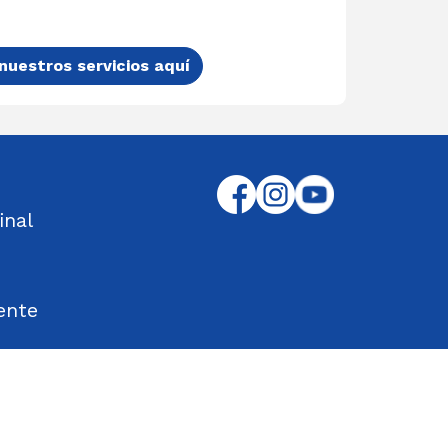
nuestros servicios aquí
inal
ente
tos Encontrados
d en el Trabajo