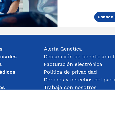
Conoce 
s
Alerta Genética
lidades
Declaración de beneficiario f
s
Facturación electrónica
édicos
Política de privacidad
Deberes y derechos del paci
os
Trabaja con nosotros
un mensaje
Política de Gestión de Obje
Transparencia
Política de Seguridad y Salu