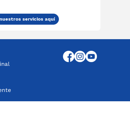
nuestros servicios aquí
inal
ente
tos Encontrados
d en el Trabajo