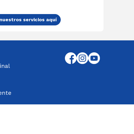
nuestros servicios aquí
inal
ente
tos Encontrados
d en el Trabajo