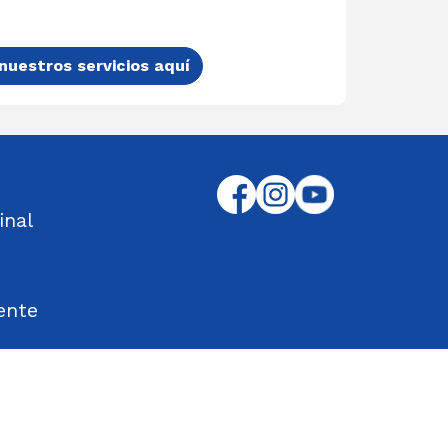
nuestros servicios aquí
inal
ente
tos Encontrados
d en el Trabajo