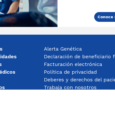
Conoce 
s
Alerta Genética
lidades
Declaración de beneficiario f
s
Facturación electrónica
édicos
Política de privacidad
Deberes y derechos del paci
os
Trabaja con nosotros
un mensaje
Política de Gestión de Obje
Transparencia
Política de Seguridad y Salu