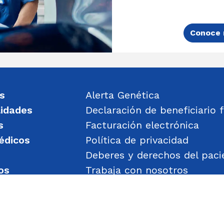
Conoce 
s
Alerta Genética
lidades
Declaración de beneficiario f
s
Facturación electrónica
édicos
Política de privacidad
Deberes y derechos del paci
os
Trabaja con nosotros
un mensaje
Política de Gestión de Obje
Transparencia
Política de Seguridad y Salu