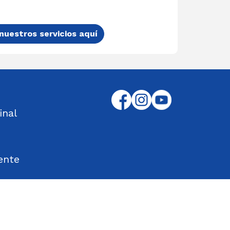
nuestros servicios aquí
inal
ente
tos Encontrados
d en el Trabajo