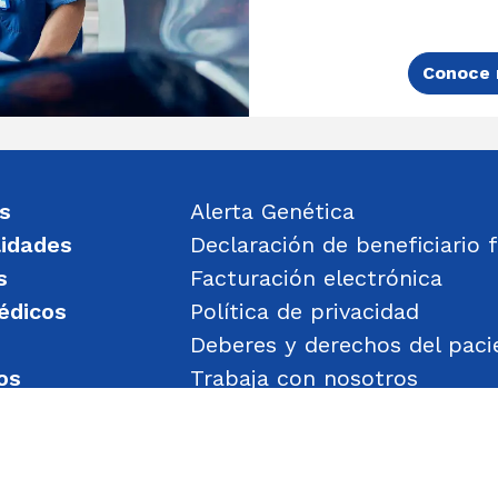
Conoce 
s
Alerta Genética
lidades
Declaración de beneficiario f
s
Facturación electrónica
édicos
Política de privacidad
Deberes y derechos del paci
os
Trabaja con nosotros
un mensaje
Política de Gestión de Obje
Transparencia
Política de Seguridad y Salu