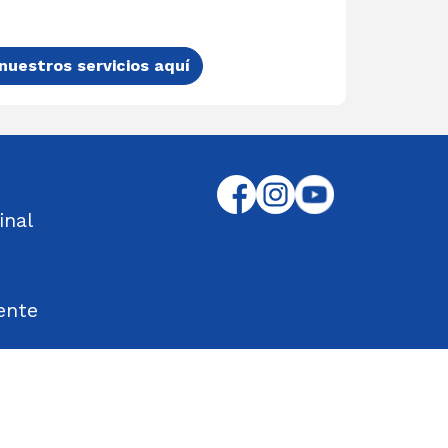
nuestros servicios aquí
inal
ente
tos Encontrados
d en el Trabajo