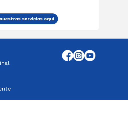
nuestros servicios aquí
inal
ente
tos Encontrados
d en el Trabajo