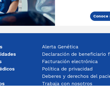
Conoce 
s
Alerta Genética
lidades
Declaración de beneficiario f
s
Facturación electrónica
édicos
Política de privacidad
Deberes y derechos del paci
os
Trabaja con nosotros
un mensaje
Política de Gestión de Obje
Transparencia
Política de Seguridad y Salu