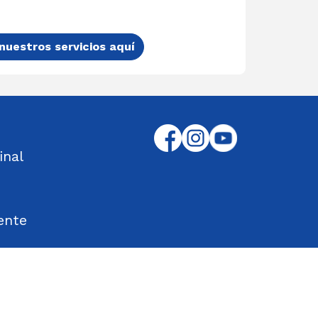
nuestros servicios aquí
inal
ente
tos Encontrados
d en el Trabajo