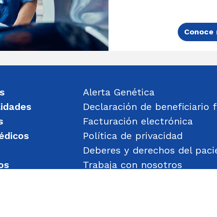
Conoce 
s
Alerta Genética
lidades
Declaración de beneficiario f
s
Facturación electrónica
édicos
Política de privacidad
Deberes y derechos del paci
os
Trabaja con nosotros
un mensaje
Política de Gestión de Obje
Transparencia
Política de Seguridad y Salu