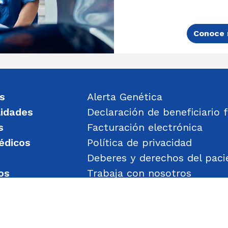
Conoce 
s
Alerta Genética
lidades
Declaración de beneficiario f
s
Facturación electrónica
édicos
Política de privacidad
Deberes y derechos del paci
os
Trabaja con nosotros
un mensaje
Política de Gestión de Obje
Transparencia
Política de Seguridad y Salu