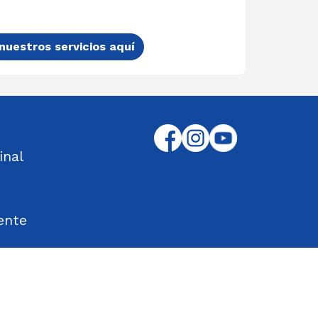
nuestros servicios aquí
inal
ente
tos Encontrados
d en el Trabajo