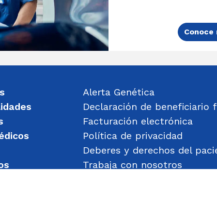
Conoce 
s
Alerta Genética
lidades
Declaración de beneficiario f
s
Facturación electrónica
édicos
Política de privacidad
Deberes y derechos del paci
os
Trabaja con nosotros
un mensaje
Política de Gestión de Obje
Transparencia
Política de Seguridad y Salu