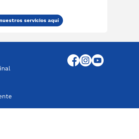
nuestros servicios aquí
inal
ente
tos Encontrados
d en el Trabajo