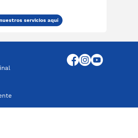
nuestros servicios aquí
inal
ente
tos Encontrados
d en el Trabajo