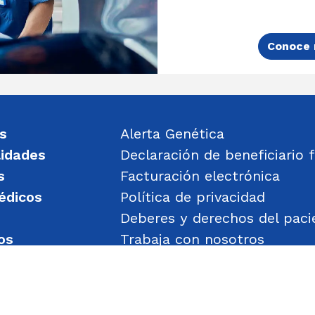
Conoce 
s
Alerta Genética
lidades
Declaración de beneficiario f
s
Facturación electrónica
édicos
Política de privacidad
Deberes y derechos del paci
os
Trabaja con nosotros
un mensaje
Política de Gestión de Obje
Transparencia
Política de Seguridad y Salu