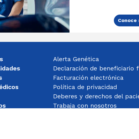
Conoce 
s
Alerta Genética
lidades
Declaración de beneficiario f
s
Facturación electrónica
édicos
Política de privacidad
Deberes y derechos del paci
os
Trabaja con nosotros
un mensaje
Política de Gestión de Obje
Transparencia
Política de Seguridad y Salu