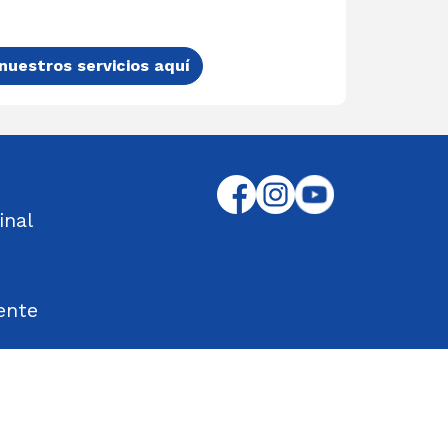
nuestros servicios aquí
inal
ente
tos Encontrados
d en el Trabajo