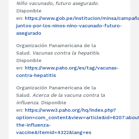
Niño vacunado, futuro asegurado
.
Disponible
en:
https://www.gob.pe/institucion/minsa/campañ
juntos-por-los-ninos-nino-vacunado-futuro-
asegurado
Organización Panamericana de la
Salud.
Vacunas contra la hepatitis
.
Disponible
en:
https://www.paho.org/es/tag/vacunas-
contra-hepatitis
Organización Panamericana de la
Salud.
Acerca de la vacuna contra la
influenza
. Disponible
en:
https://www3.paho.org/hq/index.php?
option=com_content&view=article&id=6207:abou
the-influenza-
vaccine&Itemid=4322&lang=es