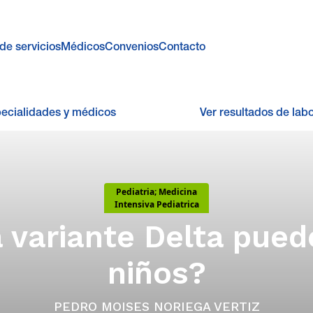
de servicios
Médicos
Convenios
Contacto
pecialidades y médicos
Ver resultados de labo
Pediatria; Medicina
Intensiva Pediatrica
 variante Delta puede
niños?
PEDRO MOISES NORIEGA VERTIZ