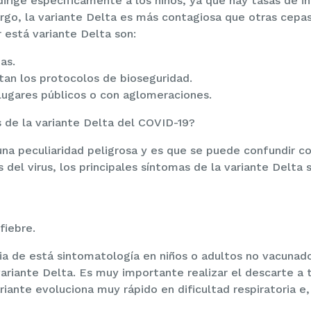
dirige específicamente a los niños, ya que hay tasas de i
rgo, la variante Delta es más contagiosa que otras cepa
 está variante Delta son:
as.
tan los protocolos de bioseguridad.
lugares públicos o con aglomeraciones.
 de la variante Delta del COVID-19?
una peculiaridad peligrosa y es que se puede confundir co
 del virus, los principales síntomas de la variante Delta 
fiebre.
cia de está sintomatología en niños o adultos no vacunad
ariante Delta. Es muy importante realizar el descarte a 
riante evoluciona muy rápido en dificultad respiratoria e,