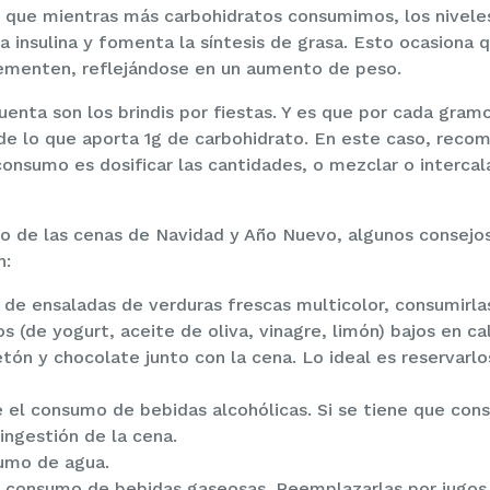
que mientras más carbohidratos consumimos, los nivele
la insulina y fomenta la síntesis de grasa. Esto ocasiona 
rementen, reflejándose en un aumento de peso.
uenta son los brindis por fiestas. Y es que por cada gra
e de lo que aporta 1g de carbohidrato. En este caso, re
onsumo es dosificar las cantidades, o mezclar o intercala
to de las cenas de Navidad y Año Nuevo, algunos consej
n:
 de ensaladas de verduras frescas multicolor, consumirl
 (de yogurt, aceite de oliva, vinagre, limón) bajos en cal
tón y chocolate junto con la cena. Lo ideal es reservarlo
e el consumo de bebidas alcohólicas. Si se tiene que cons
ingestión de la cena.
umo de agua.
l consumo de bebidas gaseosas. Reemplazarlas por jugos 