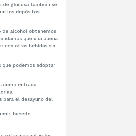
s de glucosa también se
que los depósitos
mo de alcohol obtenemos
comendamos que una buena
r con otras bebidas sin
os que podemos adoptar
as como entrada
orías.
s para el desayuno del
umir, hacerlo
o refrescos naturales.