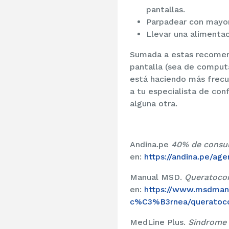
pantallas.
Parpadear con mayor 
Llevar una alimenta
Sumada a estas recomend
pantalla (sea de computa
está haciendo más frecu
a tu especialista de con
alguna otra.
Andina.pe
40% de consul
en:
https://andina.pe/ag
Manual MSD.
Queratocon
en:
https://www.msdmanu
c%C3%B3rnea/queratoconj
MedLine Plus.
Síndrome 