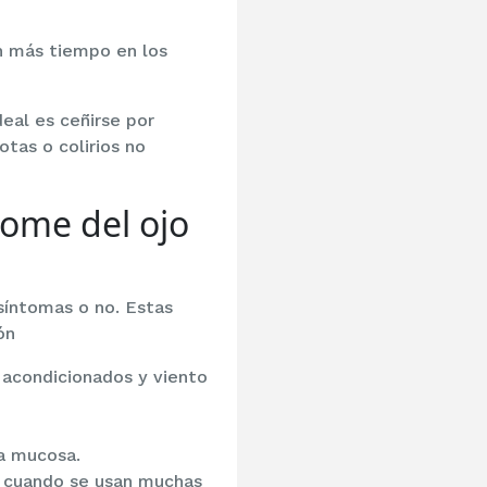
n más tiempo en los
eal es ceñirse por
tas o colirios no
rome del ojo
síntomas o no. Estas
ón
s acondicionados y viento
la mucosa.
te cuando se usan muchas