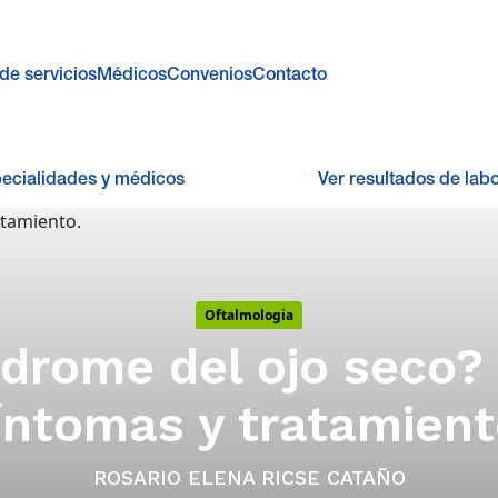
de servicios
Médicos
Convenios
Contacto
pecialidades y médicos
Ver resultados de labo
Oftalmologia
ndrome del ojo seco?
íntomas y tratamient
ROSARIO ELENA RICSE CATAÑO