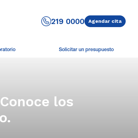
219 0000
Agendar cita
ratorio
Solicitar un presupuesto
 Conoce los
o.