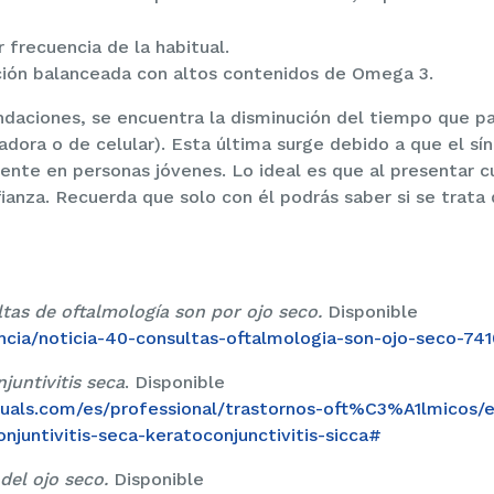
frecuencia de la habitual.
ción balanceada con altos contenidos de Omega 3.
aciones, se encuentra la disminución del tiempo que p
dora o de celular). Esta última surge debido a que el sí
ente en personas jóvenes. Lo ideal es que al presentar c
fianza. Recuerda que solo con él podrás saber si se trata
tas de oftalmología son por ojo seco.
Disponible
encia/noticia-40-consultas-oftalmologia-son-ojo-seco-74
juntivitis seca
. Disponible
als.com/es/professional/trastornos-oft%C3%A1lmicos/
untivitis-seca-keratoconjunctivitis-sicca#
del ojo seco.
Disponible