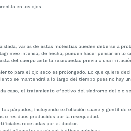
renilla en los ojos
aislada, varias de estas molestias pueden deberse a prob
lagrimeo intenso, de hecho, pueden hacer pensar en lo co
sta del cuerpo ante la resequedad previa o una irritació
miento para el ojo seco es prolongado. Lo que quiere deci
iento se mantendrá a lo largo del tiempo pues no hay una
 caso, el tratamiento efectivo del síndrome del ojo sec
los párpados, incluyendo exfoliación suave y gentil de e
s o residuos producidos por la resequedad.
tificiales recetadas por el doctor.
s antiinflamatorios y/o antibióticos médicos.