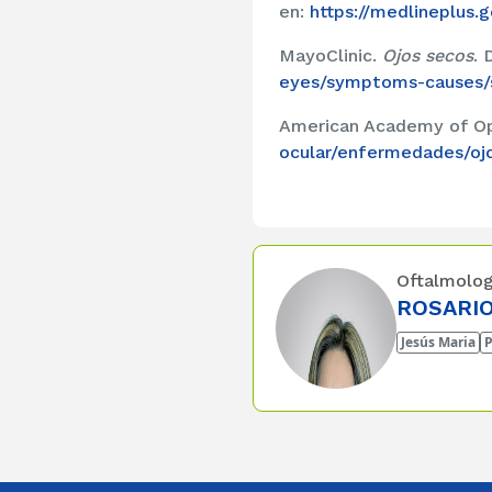
en:
https://medlineplus.
MayoClinic.
Ojos secos
. 
eyes/symptoms-causes/
American Academy of O
ocular/enfermedades/oj
Oftalmolog
ROSARIO
Jesús Maria
P