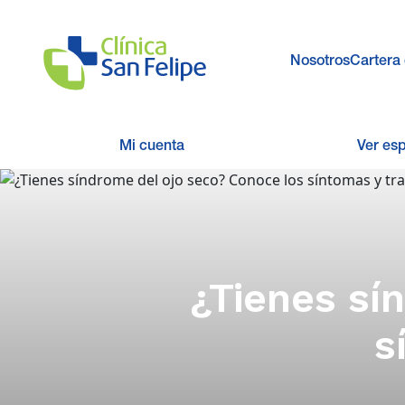
Nosotros
Cartera 
Mi cuenta
Ver es
¿Tienes sí
s