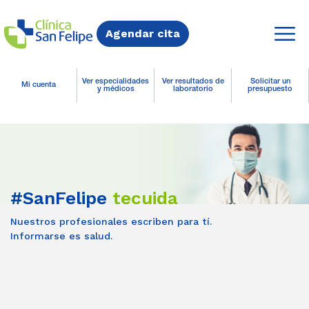
Agendar cita
Ver especialidades
Ver resultados de
Solicitar un
Mi cuenta
y médicos
laboratorio
presupuesto
#SanFelipe
tecuida
Nuestros profesionales escriben para tí.
Informarse es salud.