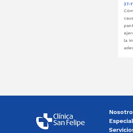
27-1
Cómo
caus
pant
ejer
la i
ade
Nosotro
Especia
Servicio