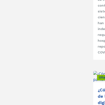
cont
sist
cien
han 
ind
requ
hosp
repo
COVI
Oft
¿Có
de 
dig