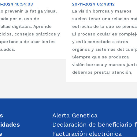
1-2024 10:54:03
20-11-2024 05:48:12
 prevenir la fatiga visual
La visión borrosa y mareos
ada por el uso de
suelen tener una relación m
allas digitales. Aprende
estrecha de lo que se piensa
cicios, consejos prácticos y
El proceso ocular es complej
mportancia de usar lentes
y está conectado a otros
cuados.
órganos y sistemas del cuerp
Siempre que se produzca
visión borrosa y mareos junt
debemos prestar atención.
s
Alerta Genética
lidades
Declaración de beneficiario f
s
Facturación electrónica