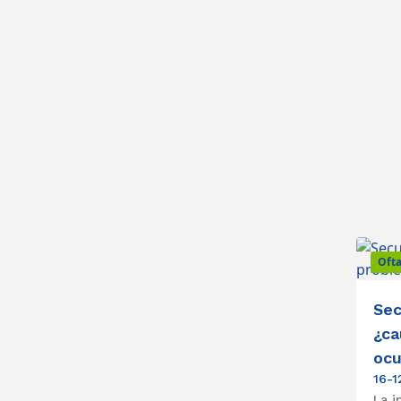
Oft
Sec
¿ca
ocu
16-1
La i