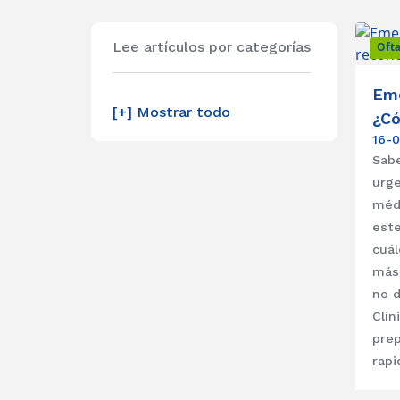
Lee artículos por categorías
Oft
Eme
[+] Mostrar todo
¿Có
16-0
Sabe
urg
médi
este
cuál
más
no d
Clín
prep
rapi