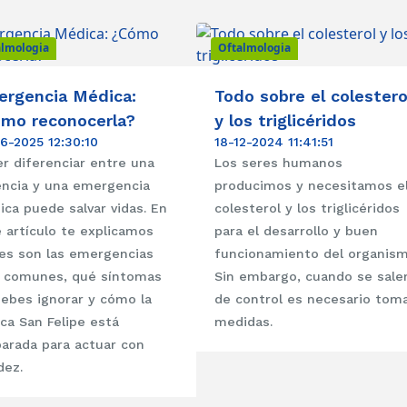
almologia
Oftalmologia
rgencia Médica:
Todo sobre el colestero
mo reconocerla?
y los triglicéridos
6-2025 12:30:10
18-12-2024 11:41:51
r diferenciar entre una
Los seres humanos
encia y una emergencia
producimos y necesitamos e
ca puede salvar vidas. En
colesterol y los triglicéridos
 artículo te explicamos
para el desarrollo y buen
es son las emergencias
funcionamiento del organism
 comunes, qué síntomas
Sin embargo, cuando se sale
ebes ignorar y cómo la
de control es necesario tom
ica San Felipe está
medidas.
arada para actuar con
dez.