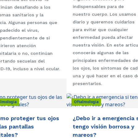
indispensables para de
inúan desafiando a los
nuestro cuerpo. Los usamos 
emas sanitarios y la
diario y queremos cuidarlos
cia. Algunas personas que
para evitar que cualquier
padecido el virus,
enfermedad pueda afectar
ependientemente de si
nuestra visión. En este artícu
irieron atención
conocerás algunas de las
italaria o no, continúan
principales enfermedades de
rtando secuelas del
los ojos, los síntomas de cad
D-19, incluso a nivel ocular.
una y qué hacer en el caso d
presentarlos.
almologia
Oftalmologia
mo proteger tus ojos
¿Debo ir a emergencia s
las pantallas
tengo visión borrosa y
itales?
mareos?