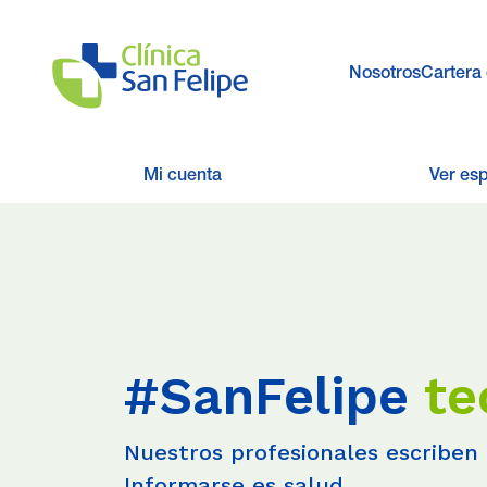
Nosotros
Cartera 
Mi cuenta
Ver es
#SanFelipe
te
Nuestros profesionales escriben 
Informarse es salud.