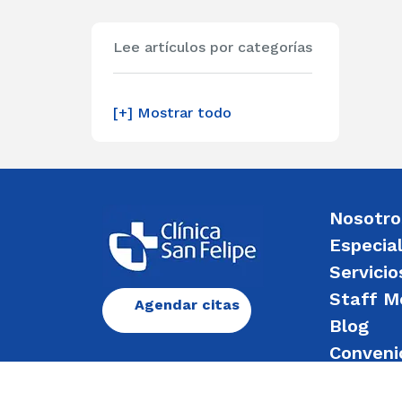
Lee artículos por categorías
[+] Mostrar todo
Nosotro
Especia
Servicio
Staff M
Agendar citas
Blog
Conveni
Enviar 