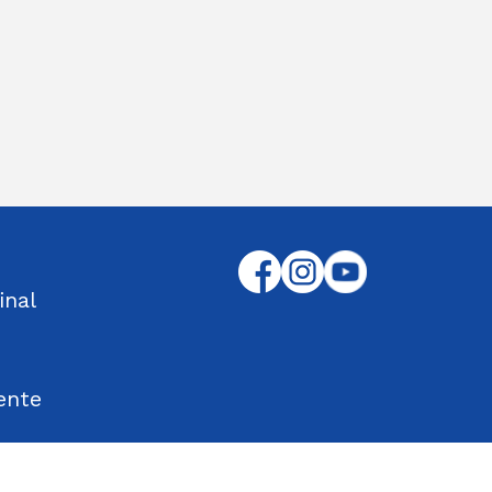
inal
ente
tos Encontrados