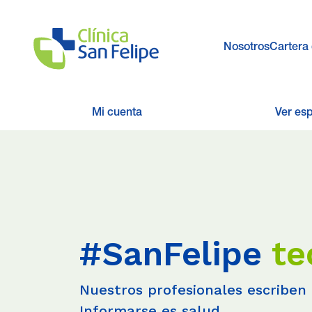
Nosotros
Cartera 
Mi cuenta
Ver es
#SanFelipe
te
Nuestros profesionales escriben 
Informarse es salud.