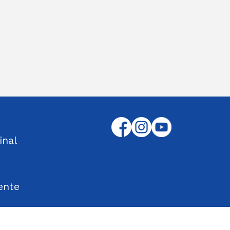
inal
ente
tos Encontrados