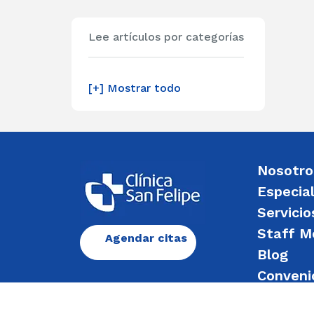
Lee artículos por categorías
[+] Mostrar todo
Nosotro
Especia
Servicio
Staff M
Agendar citas
Blog
Conveni
Enviar 