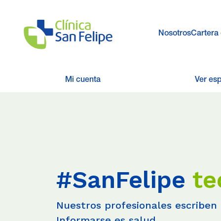
Nosotros
Cartera 
Mi cuenta
Ver es
#SanFelipe
te
Nuestros profesionales escriben 
Informarse es salud.