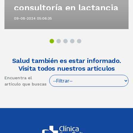
consultoría en lactancia
materna
09-08-2024 05:06:35
Salud también es estar informado.
Visita todos nuestros articulos
Encuentra el
artículo que buscas