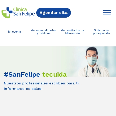
Agendar cita
Ver especialidades
Ver resultados de
Solicitar un
Mi cuenta
y médicos
laboratorio
presupuesto
#SanFelipe
tecuida
Nuestros profesionales escriben para tí.
Informarse es salud.