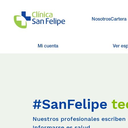
Nosotros
Cartera 
Mi cuenta
Ver es
#SanFelipe
te
Nuestros profesionales escriben 
Informarse es salud.