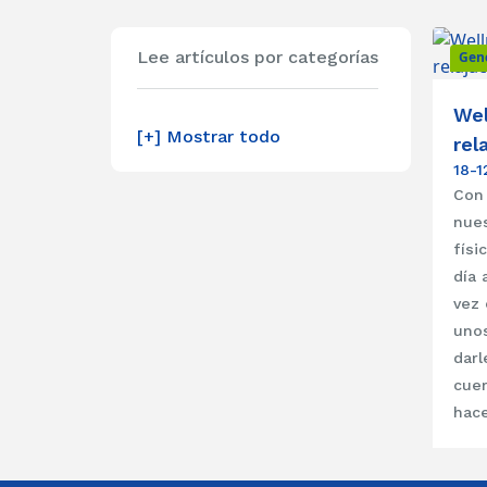
Lee artículos por categorías
Gen
Wel
[+] Mostrar todo
rel
18-1
Con 
nues
físi
día 
vez 
unos
darl
cue
hace