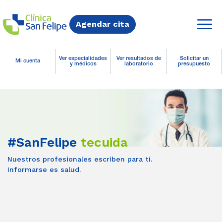
Agendar cita
Ver especialidades
Ver resultados de
Solicitar un
Mi cuenta
y médicos
laboratorio
presupuesto
#SanFelipe
tecuida
Nuestros profesionales escriben para tí.
Informarse es salud.