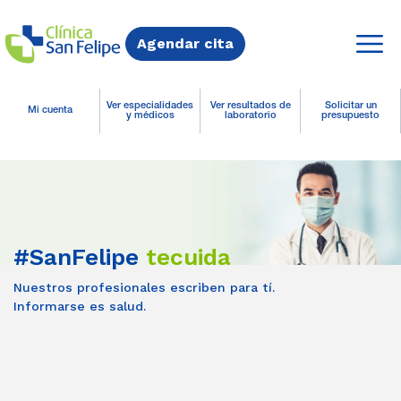
Agendar cita
Ver especialidades
Ver resultados de
Solicitar un
Mi cuenta
y médicos
laboratorio
presupuesto
#SanFelipe
tecuida
Nuestros profesionales escriben para tí.
Informarse es salud.